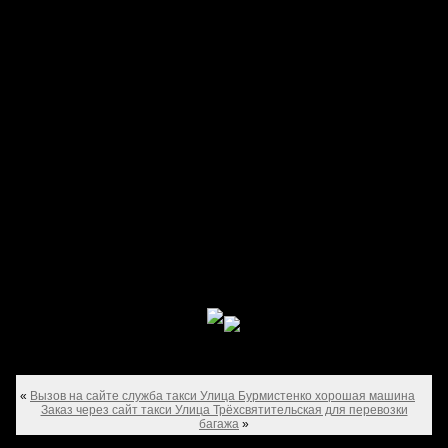
«
Вызов на сайте служба такси Улица Бурмистенко хорошая машина
Заказ через сайт такси Улица Трёхсвятительская для перевозки
багажа
»