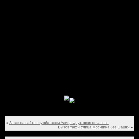
«
Заказ на сайте служба такси Улица Фруктовая почасово
Вызов такси Улица Москвина без шашки
»