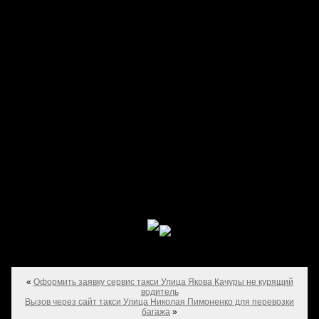
«
Оформить заявку сервис такси Улица Якова Качуры не курящий
водитель
Вызов через сайт такси Улица Николая Пимоненко для перевозки
багажа
»