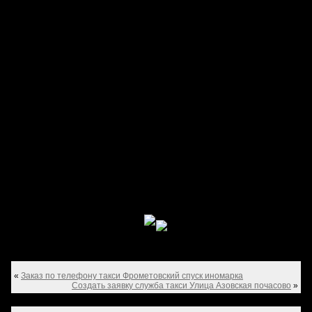
«
Заказ по телефону такси Фрометовский спуск иномарка
Создать заявку служба такси Улица Азовская почасово
»