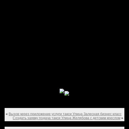
«
Вызов через приложение услуги такси Улица Залесная бизнес класс
Создать заявку подача такси Улица Желябова с детским креслом
»