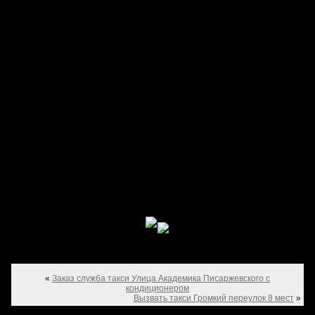
«
Заказ служба такси Улица Академика Писаржевского с
кондиционером
Вызвать такси Громкий переулок 8 мест
»