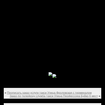
«
Прописать заказ услуги такси Улица Фроловская с терминалом
Заказ по телефону служба такси Улица Профессора Буйко 6 мест
»