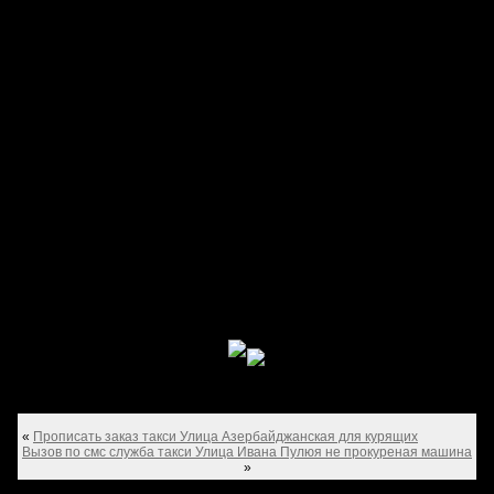
«
Прописать заказ такси Улица Азербайджанская для курящих
Вызов по смс служба такси Улица Ивана Пулюя не прокуреная машина
»