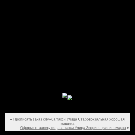
«
Прописать заказ служба такси Улица Старовокзальная хорошая
машина
Оформить заявку подача такси Улица Зверинецкая иномарка
»