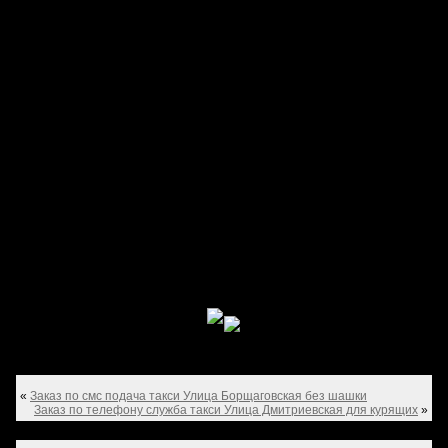
«
Заказ по смс подача такси Улица Борщаговская без шашки
Заказ по телефону служба такси Улица Дмитриевская для курящих
»