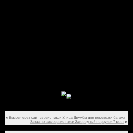
«
Вызов через сайт сервис такси Улица Дружбы для перевозки багажа
Заказ по смс сервис такси Загородный переулок 7 мест
»