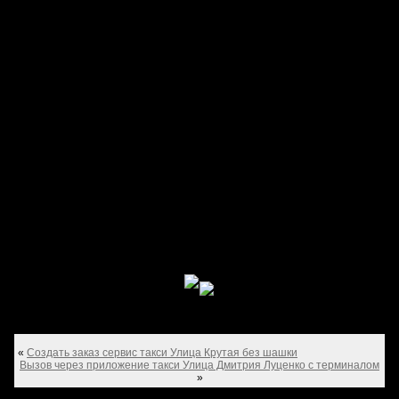
«
Создать заказ сервис такси Улица Крутая без шашки
Вызов через приложение такси Улица Дмитрия Луценко с терминалом
»