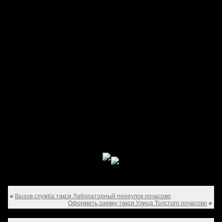
«
Вызов служба такси Лабораторный переулок почасово
Оформить заявку такси Улица Толстого почасово
»