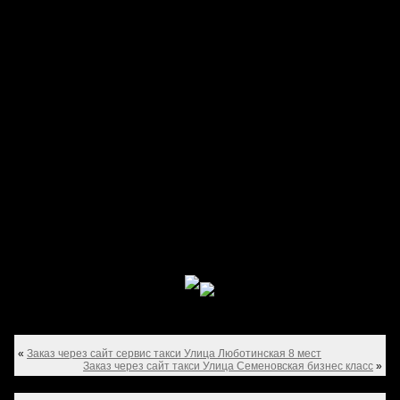
«
Заказ через сайт сервис такси Улица Люботинская 8 мест
Заказ через сайт такси Улица Семеновская бизнес класс
»