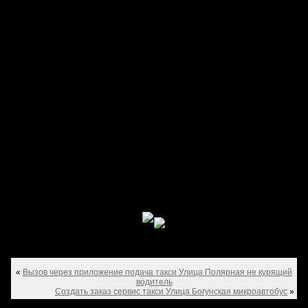
«
Вызов через приложение подача такси Улица Полярная не курящий
водитель
Создать заказ сервис такси Улица Богунская микроавтобус
»