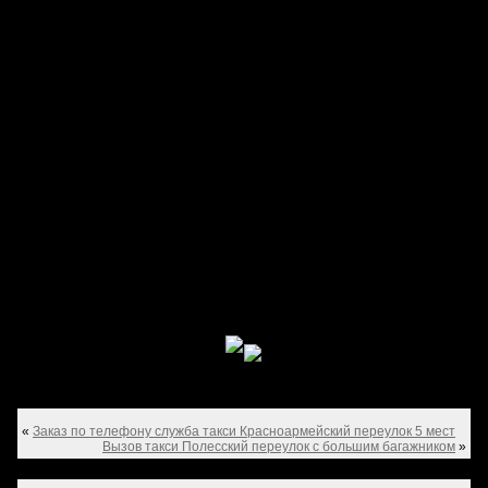
«
Заказ по телефону служба такси Красноармейский переулок 5 мест
Вызов такси Полесский переулок с большим багажником
»