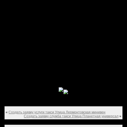
«
Создать заявку услуги такси Улица Лермонтовская минивен
Создать заявку служба такси Улица Планетная универсал
»