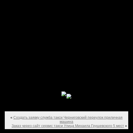
«
Создать заявку служба такси Черниговский переулок приличная
машина
Заказ через сайт сервис такси Улица Михаила Грушевского 5 мест
»