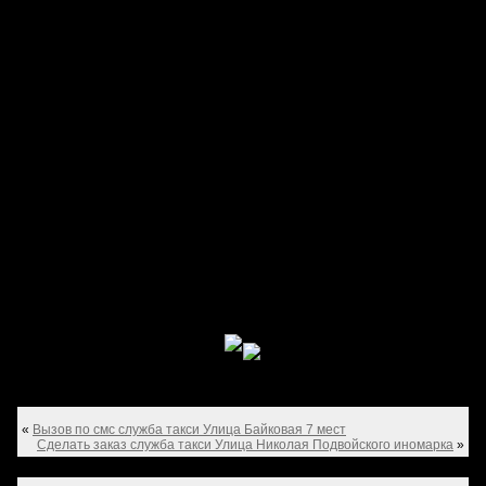
«
Вызов по смс служба такси Улица Байковая 7 мест
Сделать заказ служба такси Улица Николая Подвойского иномарка
»