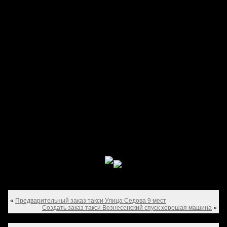
«
Предварительный заказ такси Улица Седова 9 мест
Создать заказ такси Вознесенский спуск хорошая машина
»