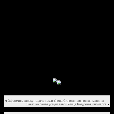
«
Оформить заявку подача такси Улица Силикатная чистая машина
Заказ на сайте услуги такси Улица Радужная иномарка
»