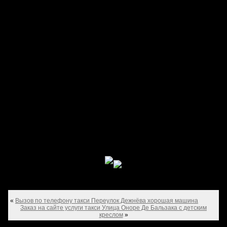
«
Вызов по телефону такси Переулок Дежнёва хорошая машина
Заказ на сайте услуги такси Улица Оноре Де Бальзака с детским
креслом
»